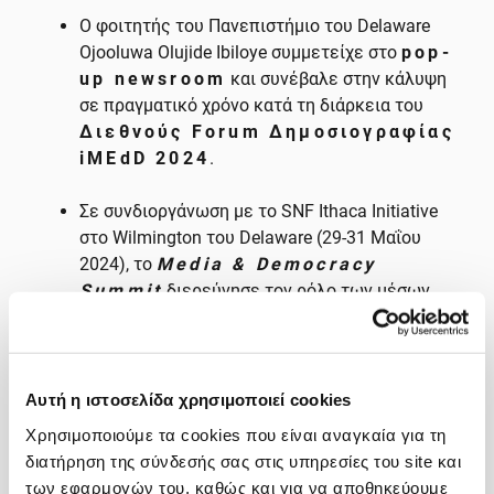
Ο φοιτητής του Πανεπιστήμιο του Delaware
Ojooluwa Olujide Ibiloye συμμετείχε στο
pop-
up newsroom
και συνέβαλε στην κάλυψη
σε πραγματικό χρόνο κατά τη διάρκεια του
Διεθνούς Forum Δημοσιογραφίας
iMEdD 2024
.
Σε συνδιοργάνωση με το SNF Ithaca Initiative
στο Wilmington του Delaware (29-31 Μαΐου
2024), το
Media & Democracy
Summit
διερεύνησε τον ρόλο των μέσων
ενημέρωσης στη δημοκρατία, εστιάζοντας
στην δεοντολογία, την ιδιοκτησία, την
ελευθερία του Τύπου και την τεχνολογία.
Αυτή η ιστοσελίδα χρησιμοποιεί cookies
H Valerie Biden-Owens, Πρόεδρος του
Χρησιμοποιούμε τα cookies που είναι αναγκαία για τη
Ινστιτούτου Biden στο Πανεπιστήμιο του
διατήρηση της σύνδεσής σας στις υπηρεσίες του site και
Delaware,
συζήτησε
με την Christiane
των εφαρμογών του, καθώς και για να αποθηκεύουμε