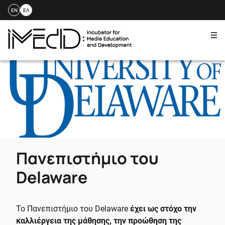
EN
ΕΛ
Me
Skip
to
content
Πανεπιστήμιο του
Delaware
Το Πανεπιστήμιο του Delaware
έχει ως στόχο την
καλλιέργεια της μάθησης, την προώθηση της