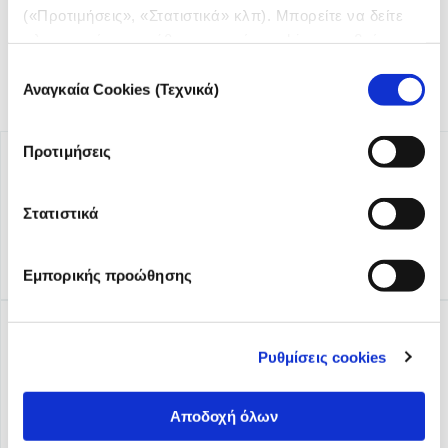
(«Προτιμήσεις», «Στατιστικά» κλπ). Μπορείτε να δείτε
πληροφορίες για κάθε κατηγορία cookies μεταβαίνοντας
στην
Πολιτική Cookies
του site μας.
Επιλογή
Αναγκαία Cookies (Τεχνικά)
συγκατάθεσης
Προτιμήσεις
Στατιστικά
Εμπορικής προώθησης
Ρυθμίσεις cookies
Αποδοχή όλων