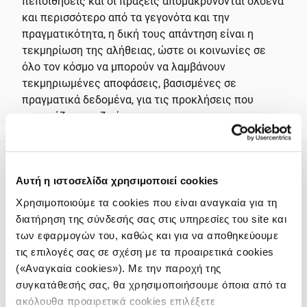
πεποιθήσεις και οι πράξεις απομακρύνονται ολοένα
και περισσότερο από τα γεγονότα και την
πραγματικότητα, η δική τους απάντηση είναι η
τεκμηρίωση της αλήθειας, ώστε οι κοινωνίες σε
όλο τον κόσμο να μπορούν να λαμβάνουν
τεκμηριωμένες αποφάσεις, βασισμένες σε
πραγματικά δεδομένα, για τις προκλήσεις που
επηρεάζουν τη ζωή τους.
Αυτή η ιστοσελίδα χρησιμοποιεί cookies
Χρησιμοποιούμε τα cookies που είναι αναγκαία για τη
διατήρηση της σύνδεσής σας στις υπηρεσίες του site και
των εφαρμογών του, καθώς και για να αποθηκεύουμε
Το iMEdD είναι ένας μη κερδοσκοπικός δημοσιογραφικός
τις επιλογές σας σε σχέση με τα προαιρετικά cookies
οργανισμός που ιδρύθηκε το 2018 με αποκλειστική δωρεά από
το Ίδρυμα Σταύρος Νιάρχος (ΙΣΝ). Αποστολή του είναι η
(«Αναγκαία cookies»). Με την παροχή της
ενίσχυση της διαφάνειας, της αξιοπιστίας και της
συγκατάθεσής σας, θα χρησιμοποιήσουμε όποια από τα
ανεξαρτησίας στη δημοσιογραφία.
ακόλουθα προαιρετικά cookies επιλέξετε