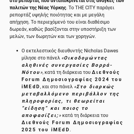
στο ρεπορτάζ που ανταποκρίνεται στις ανάγκες των
πολιτών της Νέας Υόρκης
. Το ΤΗΕ CITY παράγει
ρεπορτάζ υψηλής ποιότητας και με μεγάλη
απήχηση. Το περιεχόμενό του είναι διαθέσιμο
δωρεάν, καθώς βασίζονται στην υποστήριξη των
μελών, των δωρητών και των χορηγών.
Ο εκτελεστικός διευθυντής Nicholas Dawes
μίλησε στο πάνελ
«
Οικοδομώντας
αληθινές συνεργασίες Βορρά-
Νότου
»
, κατά τη διάρκεια του
Διεθνούς
Forum Δημοσιογραφίας 2024 του
iMEdD
, και στο πάνελ
«
Στο διαρκώς
μεταβαλλόμενο περιβάλλον της
πληροφορίας, τι θεωρείται
“είδηση” και ποιος το
αποφασίζει;
»
κατά τη διάρκεια του
Διεθνούς Forum Δημοσιογραφίας
2025 του iMEdD
.