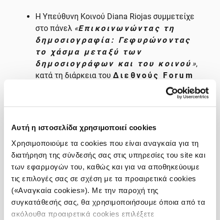
Η Υπεύθυνη Κοινού Diana Riojas συμμετείχε
στο πάνελ
«
Επικοινωνώντας τη
δημοσιογραφία: Γεφυρώνοντας
το χάσμα μεταξύ των
δημοσιογράφων και του κοινού
»
,
κατά τη διάρκεια του
Διεθνούς Forum
Δημοσιογραφίας 2024 του iMEdD
.
To THE CITY συμμετείχε στο
Media
Village 2024
.
Αυτή η ιστοσελίδα χρησιμοποιεί cookies
Χρησιμοποιούμε τα cookies που είναι αναγκαία για τη
Ο Dawes ήταν επίσης ομιλητής στο
διατήρηση της σύνδεσής σας στις υπηρεσίες του site και
εναρκτήριο
Media & Democracy
των εφαρμογών του, καθώς και για να αποθηκεύουμε
Summit
στο Delaware των ΗΠΑ, την άνοιξη
τις επιλογές σας σε σχέση με τα προαιρετικά cookies
του 2024.
(«Αναγκαία cookies»). Με την παροχή της
συγκατάθεσής σας, θα χρησιμοποιήσουμε όποια από τα
Ο Nicholas Dawes, εκτελεστικός διευθυντής
ακόλουθα προαιρετικά cookies επιλέξετε
του THE CITY, συμμετείχε στη
συζήτηση