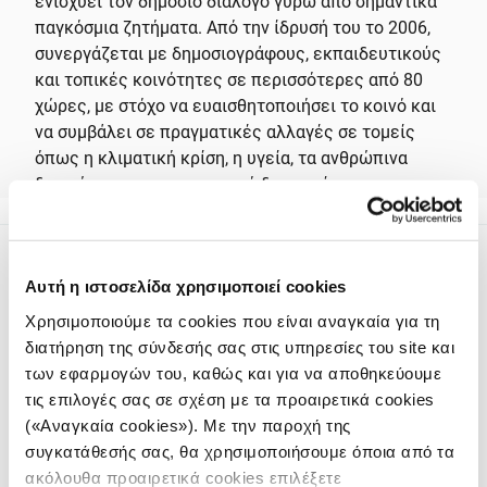
ενισχύει τον δημόσιο διάλογο γύρω από σημαντικά
παγκόσμια ζητήματα. Από την ίδρυσή του το 2006,
συνεργάζεται με δημοσιογράφους, εκπαιδευτικούς
και τοπικές κοινότητες σε περισσότερες από 80
χώρες, με στόχο να ευαισθητοποιήσει το κοινό και
να συμβάλει σε πραγματικές αλλαγές σε τομείς
όπως η κλιματική κρίση, η υγεία, τα ανθρώπινα
δικαιώματα και η κοινωνική δικαιοσύνη.
Αυτή η ιστοσελίδα χρησιμοποιεί cookies
Χρησιμοποιούμε τα cookies που είναι αναγκαία για τη
διατήρηση της σύνδεσής σας στις υπηρεσίες του site και
των εφαρμογών του, καθώς και για να αποθηκεύουμε
Το iMEdD είναι ένας μη κερδοσκοπικός δημοσιογραφικός
τις επιλογές σας σε σχέση με τα προαιρετικά cookies
οργανισμός που ιδρύθηκε το 2018 με αποκλειστική δωρεά από
το Ίδρυμα Σταύρος Νιάρχος (ΙΣΝ). Αποστολή του είναι η
(«Αναγκαία cookies»). Με την παροχή της
ενίσχυση της διαφάνειας, της αξιοπιστίας και της
συγκατάθεσής σας, θα χρησιμοποιήσουμε όποια από τα
ανεξαρτησίας στη δημοσιογραφία.
ακόλουθα προαιρετικά cookies επιλέξετε