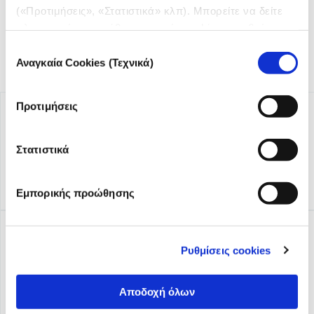
(«Προτιμήσεις», «Στατιστικά» κλπ). Μπορείτε να δείτε
πληροφορίες για κάθε κατηγορία cookies μεταβαίνοντας
στην
Πολιτική Cookies
του site μας.
Επιλογή
Αναγκαία Cookies (Τεχνικά)
συγκατάθεσης
Προτιμήσεις
Στατιστικά
Εμπορικής προώθησης
Ρυθμίσεις cookies
Αποδοχή όλων