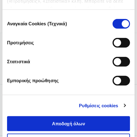
(«Προτιμήσεις», «Στατιστικά» κλπ). Μπορείτε να δείτε
πληροφορίες για κάθε κατηγορία cookies μεταβαίνοντας
στην
Πολιτική Cookies
του site μας.
Επιλογή
Αναγκαία Cookies (Τεχνικά)
συγκατάθεσης
Προτιμήσεις
Στατιστικά
Εμπορικής προώθησης
Ρυθμίσεις cookies
Αποδοχή όλων