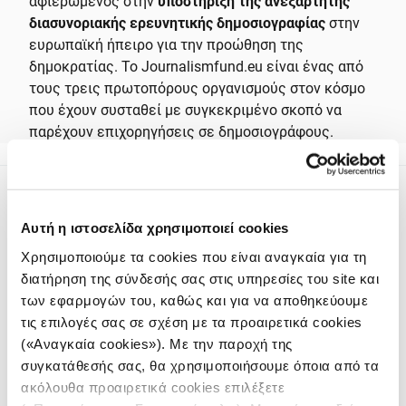
αφιερωμένος στην
υποστήριξη της ανεξάρτητης
διασυνοριακής ερευνητικής δημοσιογραφίας
στην
ευρωπαϊκή ήπειρο για την προώθηση της
δημοκρατίας. Το Journalismfund.eu είναι ένας από
τους τρεις πρωτοπόρους οργανισμούς στον κόσμο
που έχουν συσταθεί με συγκεκριμένο σκοπό να
παρέχουν επιχορηγήσεις σε δημοσιογράφους.
Αυτή η ιστοσελίδα χρησιμοποιεί cookies
Χρησιμοποιούμε τα cookies που είναι αναγκαία για τη
διατήρηση της σύνδεσής σας στις υπηρεσίες του site και
Το iMEdD είναι ένας μη κερδοσκοπικός δημοσιογραφικός
των εφαρμογών του, καθώς και για να αποθηκεύουμε
οργανισμός που ιδρύθηκε το 2018 με αποκλειστική δωρεά από
τις επιλογές σας σε σχέση με τα προαιρετικά cookies
το Ίδρυμα Σταύρος Νιάρχος (ΙΣΝ). Αποστολή του είναι η
(«Αναγκαία cookies»). Με την παροχή της
ενίσχυση της διαφάνειας, της αξιοπιστίας και της
συγκατάθεσής σας, θα χρησιμοποιήσουμε όποια από τα
ανεξαρτησίας στη δημοσιογραφία.
ακόλουθα προαιρετικά cookies επιλέξετε