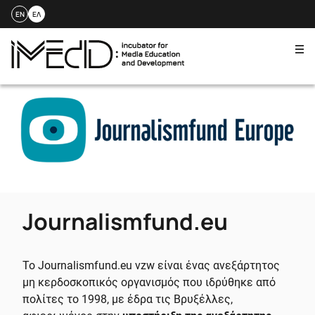
EN
ΕΛ
Me
Skip
to
content
Journalismfund.eu
Το Journalismfund.eu vzw είναι ένας ανεξάρτητος
μη κερδοσκοπικός οργανισμός που ιδρύθηκε από
πολίτες το 1998, με έδρα τις Βρυξέλλες,