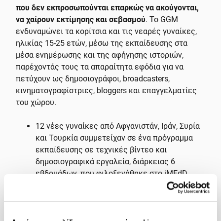
που δεν εκπροσωπούνται επαρκώς να ακούγονται,
να χαίρουν εκτίμησης και σεβασμού
. Το GGM
ενδυναμώνει τα κορίτσια και τις νεαρές γυναίκες,
ηλικίας 15-25 ετών, μέσω της εκπαίδευσης στα
μέσα ενημέρωσης και της αφήγησης ιστοριών,
παρέχοντάς τους τα απαραίτητα εφόδια για να
πετύχουν ως δημοσιογράφοι, broadcasters,
κινηματογραφίστριες, bloggers και επαγγελματίες
του χώρου.
12 νέες γυναίκες από Αφγανιστάν, Ιράν, Συρία
και Τουρκία συμμετείχαν σε ένα πρόγραμμα
εκπαίδευσης σε τεχνικές βίντεο και
δημοσιογραφικά εργαλεία, διάρκειας 6
εβδομάδων, που φιλοξενήθηκε στο iMEdD.
Η υποστήριξη του iMEdD στο πρόγραμμα του
Global Girl Media εντάσσεται στο πλαίσιο μιας
νέας δομής του οργανισμού για την αξιοποίηση