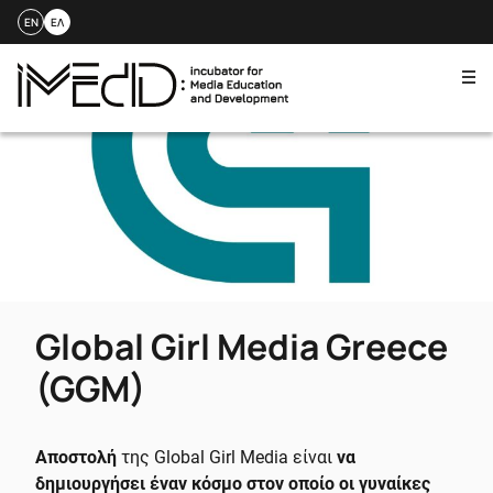
EN
ΕΛ
Me
Skip
to
content
Global Girl Media Greece
(GGM)
Αποστολή
της Global Girl Media είναι
να
δημιουργήσει έναν κόσμο στον οποίο οι γυναίκες