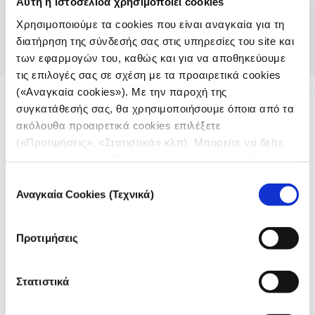
Αυτή η ιστοσελίδα χρησιμοποιεί cookies
της δημοσιογραφίας σαν μέσο έκφρασης αλλά
Χρησιμοποιούμε τα cookies που είναι αναγκαία για τη
και όχημα δημοκρατίας για ομάδες πληθυσμού
διατήρηση της σύνδεσής σας στις υπηρεσίες του site και
χωρίς πρόσβαση στις πηγές πληροφόρησης
των εφαρμογών του, καθώς και για να αποθηκεύουμε
και στα κέντρα λήψης των αποφάσεων.
τις επιλογές σας σε σχέση με τα προαιρετικά cookies
(«Αναγκαία cookies»). Με την παροχή της
συγκατάθεσής σας, θα χρησιμοποιήσουμε όποια από τα
ακόλουθα προαιρετικά cookies επιλέξετε
(«Προτιμήσεις», «Στατιστικά» κλπ). Μπορείτε να δείτε
πληροφορίες για κάθε κατηγορία cookies μεταβαίνοντας
στην
Πολιτική Cookies
του site μας.
Επιλογή
Το iMEdD είναι ένας μη κερδοσκοπικός δημοσιογραφικός
Αναγκαία Cookies (Τεχνικά)
συγκατάθεσης
οργανισμός που ιδρύθηκε το 2018 με αποκλειστική δωρεά από
το Ίδρυμα Σταύρος Νιάρχος (ΙΣΝ). Αποστολή του είναι η
ενίσχυση της διαφάνειας, της αξιοπιστίας και της
Προτιμήσεις
ανεξαρτησίας στη δημοσιογραφία.
Στατιστικά