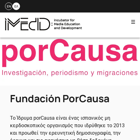
EN
ΕΛ
Me
Skip
to
content
Fundación PorCausa
Το Ίδρυμα porCausa είναι ένας ισπανικός μη
κερδοσκοπικός οργανισμός που ιδρύθηκε το 2013
και προωθεί την ερευνητική δημοσιογραφία, την