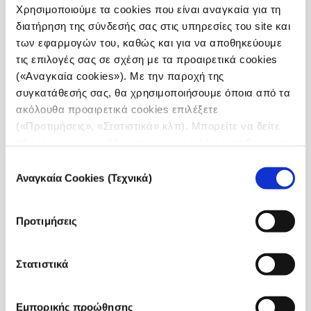
Χρησιμοποιούμε τα cookies που είναι αναγκαία για τη
σακχαρώδη διαβήτη, Παραολυμπιονίκη στο
διατήρηση της σύνδεσής σας στις υπηρεσίες του site και
Ποδόσφαιρο Τυφλών
των εφαρμογών του, καθώς και για να αποθηκεύουμε
τις επιλογές σας σε σχέση με τα προαιρετικά cookies
📌 Τη Δευτέρα 28 Νοεμβρίου στις 17:00
(«Αναγκαία cookies»). Με την παροχή της
συντονιστείτε μέσα από το
Facebook
και
συγκατάθεσής σας, θα χρησιμοποιήσουμε όποια από τα
το
YouTube
του meallamatia.gr.
ακόλουθα προαιρετικά cookies επιλέξετε
(«Προτιμήσεις», «Στατιστικά» κλπ). Μπορείτε να δείτε
🎤 Καθ’ όλη τη διάρκεια της εκπομπής συμμετέχετε
πληροφορίες για κάθε κατηγορία cookies μεταβαίνοντας
live με τις ερωτήσεις σας, μέσω των social media
στην
Πολιτική Cookies
του site μας.
Επιλογή
του meallamatia.gr, και εμείς μεταφέρουμε ζωντανά
Αναγκαία Cookies (Τεχνικά)
συγκατάθεσης
τα σχόλια και τις απόψεις σας!
🤘 Η εκπομπή
θα μεταδοθεί με ζωντανή διερμηνεία
Προτιμήσεις
στην Ελληνική Νοηματική Γλώσσα
και θα είναι
διαθέσιμη
σύντομα με υπότιτλους SDH,
για κωφά
Στατιστικά
και βαρήκοα άτομα.
🙏 Η εκπομπή υλοποιείται με την υποστήριξη του μη
Εμπορικής προώθησης