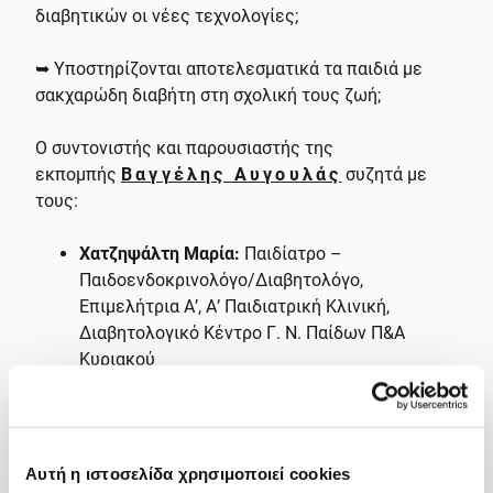
διαβητικών οι νέες τεχνολογίες;
➥ Υποστηρίζονται αποτελεσματικά τα παιδιά με
σακχαρώδη διαβήτη στη σχολική τους ζωή;
Ο συντονιστής και παρουσιαστής της
εκπομπής
Βαγγέλης Αυγουλάς
συζητά με
τους:
Χατζηψάλτη Μαρία:
Παιδίατρο –
Παιδοενδοκρινολόγο/Διαβητολόγο,
Επιμελήτρια Α’, Α’ Παιδιατρική Κλινική,
Διαβητολογικό Κέντρο Γ. Ν. Παίδων Π&Α
Κυριακού
Χρήστο Δαραμήλα:
Msc, Βιολόγο, Πρόεδρο της
Πανελλήνιας Ομοσπονδίας Διαβήτη
(Π.Ο.Σ.Σ.Α.Σ.ΔΙΑ.), Αναπλ. Οργαν. Γραμματέα
της ΕΣΑμεΑ
Αυτή η ιστοσελίδα χρησιμοποιεί cookies
Δημήτριο Αμπατζή
:
Γονιό παιδιού με