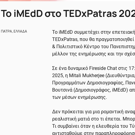
Το iMEdD στο TEDxPatras 20
ΠΑΤΡΑ, ΕΛΛΑΔΑ
To iMEdD συμμετέχει στην επετειακή
TEDxPatras, που θα πραγματοποιηθεί
& Πολιτιστικό Κέντρο του Πανεπιστημ
μέλλον της ενημέρωσης και την σχέσ
Σε ένα δυναμικό Fireside Chat στις 1
2025, η Mitali Mukherjee (Διευθύντρια
Προγραμμάτων Δημοσιογραφίας, Πανε
Βουτσινά (Δημοσιογράφος, iMEdD) α
των μέσων ενημέρωσης.
Δεν πρόκειται για μια ρομαντική αναφ
ρεαλιστική ματιά στο τι έπεται. Μπο
Τι συμβαίνει όταν η ελευθερία του Τ
αντισταθούμε στην παραπληροφόρηση