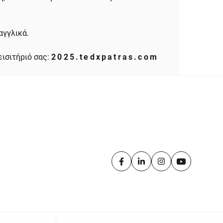
αγγλικά.
εισιτήριό σας:
2025.tedxpatras.com