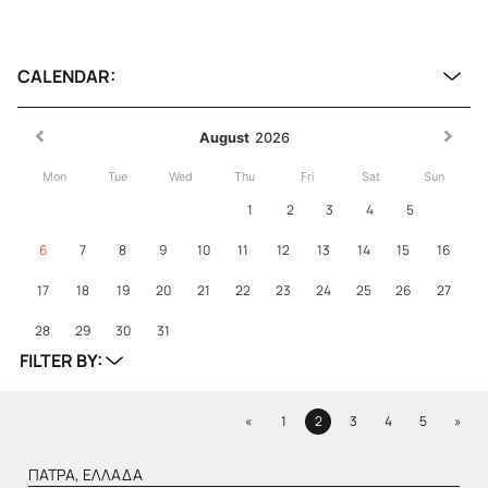
CALENDAR:
August
2026
Mon
Tue
Wed
Thu
Fri
Sat
Sun
1
2
3
4
5
6
7
8
9
10
11
12
13
14
15
16
17
18
19
20
21
22
23
24
25
26
27
28
29
30
31
FILTER BY:
Previous
Next
«
1
2
3
4
5
»
Page
Page
Page
Page
Page
ΠΆΤΡΑ, ΕΛΛΆΔΑ