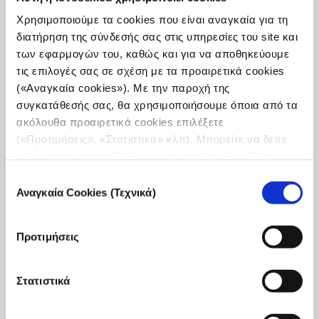
Χρησιμοποιούμε τα cookies που είναι αναγκαία για τη
διατήρηση της σύνδεσής σας στις υπηρεσίες του site και
των εφαρμογών του, καθώς και για να αποθηκεύουμε
τις επιλογές σας σε σχέση με τα προαιρετικά cookies
(«Αναγκαία cookies»). Με την παροχή της
συγκατάθεσής σας, θα χρησιμοποιήσουμε όποια από τα
ακόλουθα προαιρετικά cookies επιλέξετε
(«Προτιμήσεις», «Στατιστικά» κλπ). Μπορείτε να δείτε
πληροφορίες για κάθε κατηγορία cookies μεταβαίνοντας
στην
Πολιτική Cookies
του site μας.
Επιλογή
Αναγκαία Cookies (Τεχνικά)
συγκατάθεσης
Προτιμήσεις
Incubator 2025: Τοπική
Δημοσιογραφία στην Ελλάδα
Στατιστικά
Το iMEdD ξεκινά ένα νέο κύκλο του προγράμματος
Incubator, προσκαλώντας δημοσιογράφους που