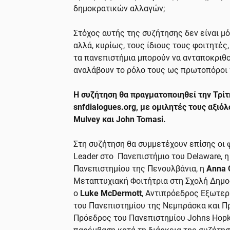
δημοκρατικών αλλαγών;
Στόχος αυτής της συζήτησης δεν είναι μ
αλλά, κυρίως, τους ίδιους τους φοιτητές
τα πανεπιστήμια μπορούν να ανταποκριθο
αναλάβουν το ρόλο τους ως πρωτοπόροι 
Η συζήτηση θα πραγματοποιηθεί την Τρίτη
snfdialogues.org, με ομιλητές τους αξιό
Mulvey και John Tomasi.
Στη συζήτηση θα συμμετέχουν επίσης οι
Leader στο Πανεπιστήμιο του Delaware, 
Πανεπιστημίου της Πενσυλβάνια, η
Anna 
Μεταπτυχιακή Φοιτήτρια στη Σχολή Δημο
ο
Luke McDermott
, Aντιπρόεδρος Εξωτε
του Πανεπιστημίου της Νεμπράσκα και Πρό
Πρόεδρος του Πανεπιστημίου Johns Hopk