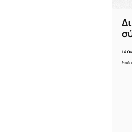
Δι
σ
14 Ο
Inside 