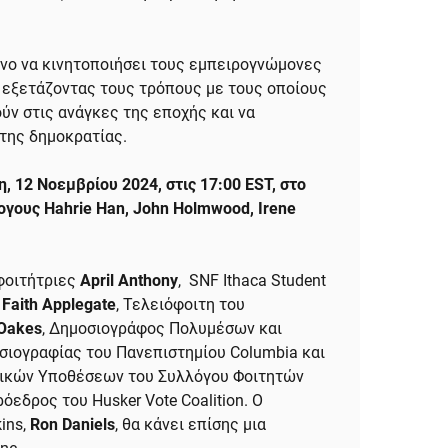
όνο να κινητοποιήσει τους εμπειρογνώμονες
, εξετάζοντας τους τρόπους με τους οποίους
ύν στις ανάγκες της εποχής και να
της δημοκρατίας.
, 12 Νοεμβρίου 2024, στις 17:00 EST, στο
λογους Hahrie Han, John Holmwood, Irene
 φοιτήτριες
April Anthony
, SNF Ithaca Student
η
Faith Applegate
, Τελειόφοιτη του
Oakes
, Δημοσιογράφος Πολυμέσων και
σιογραφίας του Πανεπιστημίου Columbia και
ρικών Υποθέσεων του Συλλόγου Φοιτητών
εδρος του Husker Vote Coalition. Ο
ins,
Ron Daniels
, θα κάνει επίσης μια