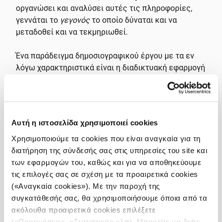
οργανώσει και αναλύσει αυτές τις πληροφορίες,
γεννάται το
γεγονός
το οποίο δύναται και να
μεταδοθεί και να τεκμηριωθεί.
Ένα παράδειγμα δημοσιογραφικού έργου με τα εν
λόγω χαρακτηριστικά είναι η διαδικτυακή εφαρμογή
που δημιουργήσαμε στο
iMEdD Lab
για τους
πλειστηριασμούς στην Ελλάδα από
το 2018 και εφεξής
: μελετήσαμε
διαδικτυακά διαθέσιμες πληροφορίες για δεκάδες
Αυτή η ιστοσελίδα χρησιμοποιεί cookies
χιλιάδες ηλεκτρονικούς πλειστηριασμούς στη
Χρησιμοποιούμε τα cookies που είναι αναγκαία για τη
χώρα, οργανώσαμε και δομήσαμε τα στοιχεία σε
διατήρηση της σύνδεσής σας στις υπηρεσίες του site και
μηχαναγνώσιμη μορφή και, στη συνέχεια,
θέσαμε
των εφαρμογών του, καθώς και για να αποθηκεύουμε
ερωτήσεις
στα δεδομένα μας (δηλαδή, τα
τις επιλογές σας σε σχέση με τα προαιρετικά cookies
αναλύσαμε), ώστε να πάρουμε απαντήσεις που
(«Αναγκαία cookies»). Με την παροχή της
συγκροτούν το
γεγονός
και οι οποίες
συγκατάθεσής σας, θα χρησιμοποιήσουμε όποια από τα
παρουσιάζονται στην εφαρμογή –ποια είναι η
ακόλουθα προαιρετικά cookies επιλέξετε
εξέλιξη των πλειστηριασμών στον χρόνο, ποια είναι
(«Προτιμήσεις», «Στατιστικά» κλπ). Μπορείτε να δείτε