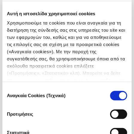
ως «καλών ή κακών» – έχει εντείνει την πόλωση.
Αναλογιζόμενη αυτό το γεγονός, η
Ινώ Αφεντούλη
,
Αυτή η ιστοσελίδα χρησιμοποιεί cookies
Εκτελεστική Διευθύντρια του Ινστιτούτου Διεθνών
Χρησιμοποιούμε τα cookies που είναι αναγκαία για τη
Σχέσεων του Παντείου Πανεπιστημίου, υποστήριξε
διατήρηση της σύνδεσής σας στις υπηρεσίες του site και
ότι ο Τραμπ κεφαλαιοποίησε την απογοήτευση όσων
των εφαρμογών του, καθώς και για να αποθηκεύουμε
αισθάνονται εγκαταλελειμμένοι τόσο από τις
τις επιλογές σας σε σχέση με τα προαιρετικά cookies
πολιτικές ελίτ όσο και από τις ελίτ των μέσων
(«Αναγκαία cookies»). Με την παροχή της
ενημέρωσης. Σημείωσε πώς η επιρροή της
συγκατάθεσής σας, θα χρησιμοποιήσουμε όποια από τα
θρησκευτικής δεξιάς, παράλληλα με την οικονομική
ακόλουθα προαιρετικά cookies επιλέξετε
απελπισία της μεσαίας τάξης, έχει αναδιαμορφώσει
(«Προτιμήσεις», «Στατιστικά» κλπ). Μπορείτε να δείτε
την πολιτική των ΗΠΑ.
πληροφορίες για κάθε κατηγορία cookies μεταβαίνοντας
στην
Πολιτική Cookies
του site μας.
Επιλογή
Όσον αφορά στη διεθνή σκηνή, η συναλλακτική
Αναγκαία Cookies (Τεχνικά)
συγκατάθεσης
προσέγγιση του Τραμπ στη γεωπολιτική προκάλεσε
ανησυχία. Ο
Κωνσταντίνος Φίλης
, διευθυντής του
Ινστιτούτου Διεθνών Υποθέσεων (ΙΔΥ) και
Προτιμήσεις
καθηγητής του Αμερικανικού Κολλεγίου Ελλάδος,
παρατήρησε: «Η κυβέρνηση Τραμπ θα ακολουθήσει
Στατιστικά