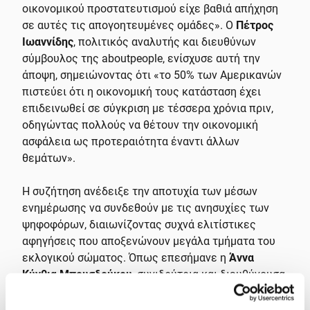
οικονομικού προστατευτισμού είχε βαθιά απήχηση
σε αυτές τις απογοητευμένες ομάδες». Ο
Πέτρος
Ιωαννίδης
, πολιτικός αναλυτής και διευθύνων
σύμβουλος της aboutpeople, ενίσχυσε αυτή την
άποψη, σημειώνοντας ότι «το 50% των Αμερικανών
πιστεύει ότι η οικονομική τους κατάσταση έχει
επιδεινωθεί σε σύγκριση με τέσσερα χρόνια πριν,
οδηγώντας πολλούς να θέτουν την οικονομική
ασφάλεια ως προτεραιότητα έναντι άλλων
θεμάτων».
Η συζήτηση ανέδειξε την αποτυχία των μέσων
ενημέρωσης να συνδεθούν με τις ανησυχίες των
ψηφοφόρων, διαιωνίζοντας συχνά ελιτίστικες
αφηγήσεις που αποξενώνουν μεγάλα τμήματα του
εκλογικού σώματος. Όπως επεσήμανε η
Άννα
Κύνθια Μπουσδούκου
, συνιδρύτρια και διευθύνουσα
σύμβουλος του iMEdD, και δημοσιογράφος, η
δυαδική αφήγηση – η πλαισίωση των ψηφοφόρων