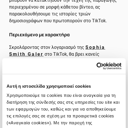
μπορούν να κατακτήσουν την τέχνη της παραγωγής
περιεχομένου σε μορφή κάθετου βίντεο, ας
παρακολουθήσουμε τις ιστορίες τριών
δημοσιογράφων που πρωτοπορούν στο TikTok.
Περιεχόμενο με χαρακτήρα
Σκρολάροντας στον λογαριασμό της
Sophia
Smith Galer
στο TikTok, θα βρει κανείς
επεξηγηματικά βίντεο που καλύπτουν ένα ευρύ
θεματικό φάσμα: από την εκμάθηση γλωσσών μέχρι
τα σεξουαλικά και αναπαραγωγικά δικαιώματα ή
άλλες ιστορίες που κεντρίζουν το ενδιαφέρον της
Αυτή η ιστοσελίδα χρησιμοποιεί cookies
δημοσιογράφου. Στην κεντρική της ομιλία “
Τα
ειδησεογραφικά brands είναι στο
Χρησιμοποιούμε τα cookies που είναι αναγκαία για τη
TikTok – αλλά πού είναι οι
διατήρηση της σύνδεσής σας στις υπηρεσίες του site και
δημοσιογράφοι;
” η δημοσιογράφος,
των εφαρμογών του, καθώς και για να αποθηκεύουμε
συγγραφέας και δημιουργός περιεχομένου στο
τις επιλογές σας σε σχέση με τα προαιρετικά cookies
TikTok εξήγησε ότι η πλατφόρμα έχει αναδειχθεί
(«Αναγκαία cookies»). Με την παροχή της