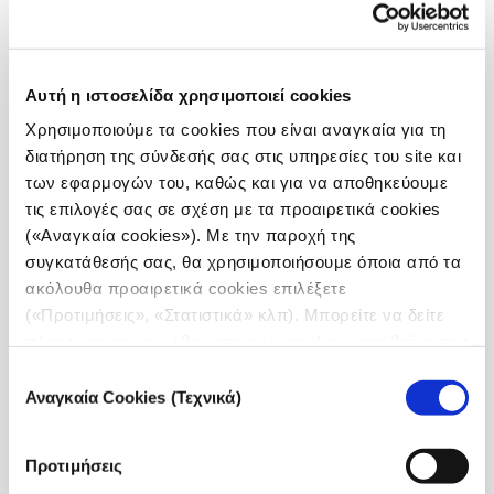
ή περιφερειακά Μέσα Ενημέρωσης και κατοικούν
εκτός Αττικής, ανεξαρτήτως εργασιακής σχέσης
(μισθωτοί, εξωτερικοί συνεργάτες, ελεύθεροι
επαγγελματίες). Επιπλέον, ενθαρρύνεται η υποβολή
Αυτή η ιστοσελίδα χρησιμοποιεί cookies
αιτήσεων και από επαγγελματίες δημοσιογράφους
Χρησιμοποιούμε τα cookies που είναι αναγκαία για τη
που αυτή την περίοδο είναι άνεργοι,
εφόσον
διατήρηση της σύνδεσής σας στις υπηρεσίες του site και
κατοικούν εκτός Αττικής και μπορούν να
των εφαρμογών του, καθώς και για να αποθηκεύουμε
προσκομίσουν δείγματα δημοσιογραφικής
τις επιλογές σας σε σχέση με τα προαιρετικά cookies
δουλειάς
σε περιφερειακά ΜΜΕ.
(«Αναγκαία cookies»). Με την παροχή της
συγκατάθεσής σας, θα χρησιμοποιήσουμε όποια από τα
Προτεραιότητα στην επιλογή θα δοθεί σε:
ακόλουθα προαιρετικά cookies επιλέξετε
Δημοσιογράφους με ενεργό ρόλο σε ρεπορτάζ και
(«Προτιμήσεις», «Στατιστικά» κλπ). Μπορείτε να δείτε
συντακτική εργασία, όπως ρεπόρτερ, συντάκτες και
πληροφορίες για κάθε κατηγορία cookies μεταβαίνοντας
ελεύθεροι επαγγελματίες, οι οποίοι
στην
Πολιτική Cookies
του site μας.
Επιλογή
δραστηριοποιούνται στον περιφερειακό Τύπο.
Αναγκαία Cookies (Τεχνικά)
συγκατάθεσης
Ιδιαίτερη έμφαση θα δοθεί σε αιτήσεις από πιο
απομακρυσμένες ή λιγότερο προβεβλημένες
περιοχές της χώρας.
Προτιμήσεις