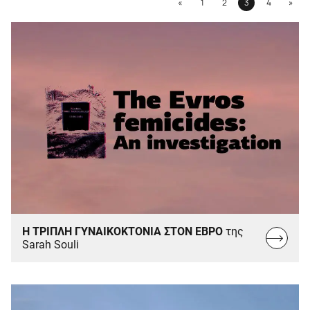
Previous
Next
«
1
2
3
4
»
Page
Page
Page
Page
Η ΤΡΙΠΛΗ ΓΥΝΑΙΚΟΚΤΟΝΙΑ ΣΤΟΝ ΕΒΡΟ
της
Read
Sarah Souli
more...